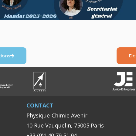
tions
De
CONTACT
Physique-Chimie Avenir
10 Rue Vauquelin, 75005 Paris
+33 (0)1 40 79 51 94