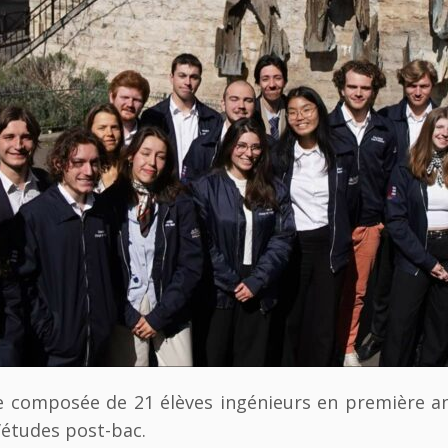
pe composée de 21
élèves ingénieurs en première 
’études post-bac.